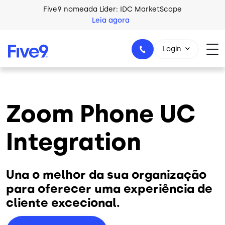
Skip to main content
Five9 nomeada Líder: IDC MarketScape
Leia agora
Login
Zoom Phone UC
+44-330-808-5300
Integration
Una o melhor da sua organização
para oferecer uma experiência de
cliente excecional.