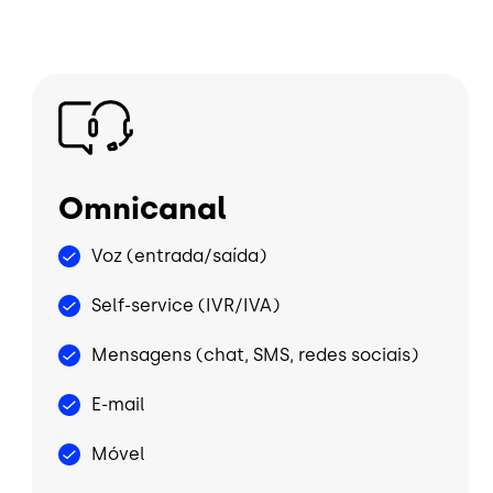
Imagem
Omnicanal
Voz (entrada/saída)
Self-service (IVR/IVA)
Mensagens (chat, SMS, redes sociais)
E-mail
Móvel