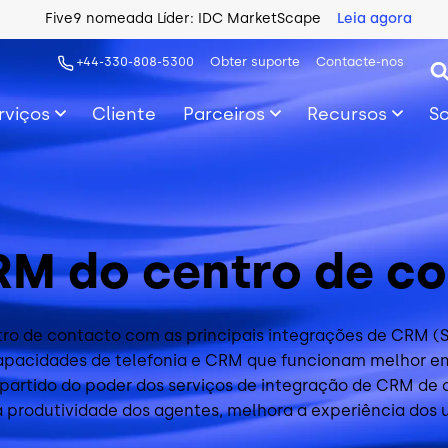
Five9 nomeada Líder: IDC MarketScape
Leia agora
+44-330-808-5300
Obter suporte
Contacte-nos
rviços
Cliente
Parceiros
Recursos
S
RM do centro de c
tro de contacto
com as principais integrações de CRM (S
pacidades de telefonia e CRM que funcionam melhor em 
re partido do poder dos serviços de integração de CRM 
a produtividade dos agentes, melhora a experiência dos