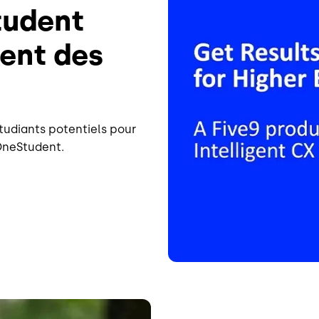
tudent
ment des
étudiants potentiels pour
OneStudent.