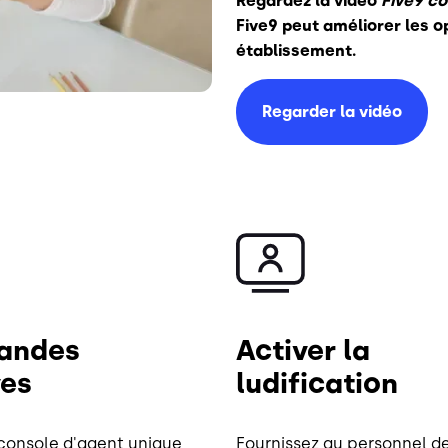
Regardez la vidéo
Five9 co
Five9 peut améliorer les o
établissement.
Regarder la vidéo
Image
andes
Activer la
ves
ludification
 console d'agent unique
Fournissez au personnel d