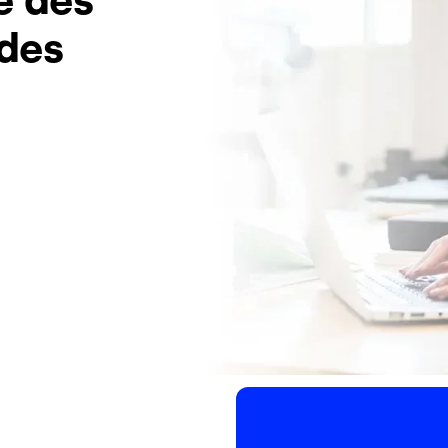
 des
Image