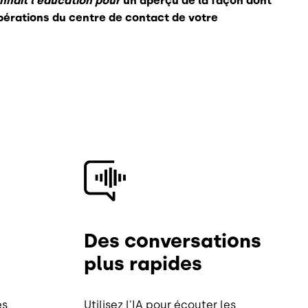
nnait l'éducation pour
un aperçu de la façon dont
pérations du centre de contact de votre
Image
Des conversations
plus rapides
es
Utilisez l'IA pour écouter les