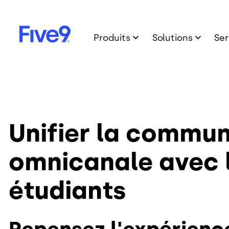
Skip to main content
Produits
Solutions
Ser
Image
Unifier la commun
omnicanale avec 
étudiants
Repensez l'expérienc