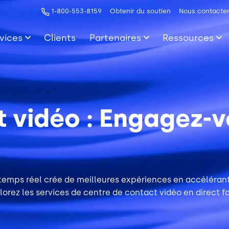
1-800-553-8159
Obtenir du soutien
Nous contacte
vices
Clients
Partenaires
Ressources
 vidéo : Engagez-v
 temps réel crée de meilleures expériences en accélérant
lorez les services de centre de contact vidéo en direct fac