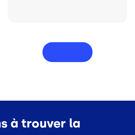
Voir une
démo
s à trouver la