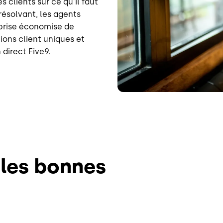
s clients sur ce qu'il faut
résolvant, les agents
prise économise de
ions client uniques et
direct Five9.
 les bonnes