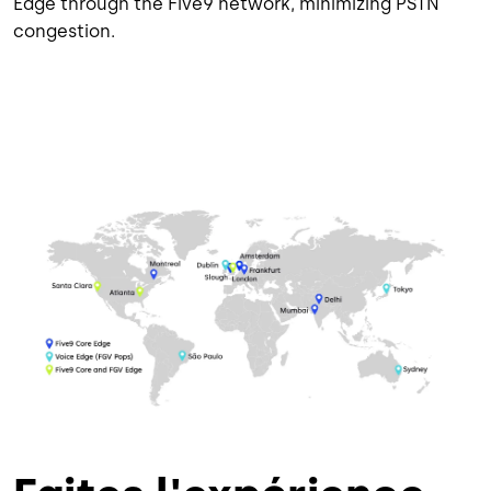
Edge through the Five9 network, minimizing PSTN
congestion.
Image