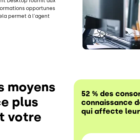
ent Desktop fournit aux
formations opportunes
ela permet à l'agent
es moyens
52 % des conso
ce plus
connaissance de
qui affecte leur
t votre