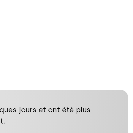
ues jours et ont été plus
t.