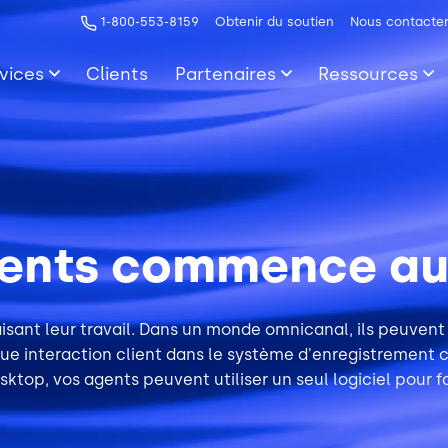
1-800-553-8159
Obtenir du soutien
Nous contacte
vices
Clients
Partenaires
Ressources
lients commence au
isant leur travail. Dans un monde omnicanal, ils peuvent
ue interaction client dans le système d'enregistrement cl
p, vos agents peuvent utiliser un seul logiciel pour faire