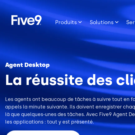
Image
Skip to main content
Produits
Solutions
Ser
Agent Desktop
La réussite des c
Les agents ont beaucoup de tâches à suivre tout en fa
appels la minute suivante. Ils doivent enregistrer chaq
là que quelques-unes des tâches. Avec Five9 Agent Deskto
les applications : tout y est présenté.