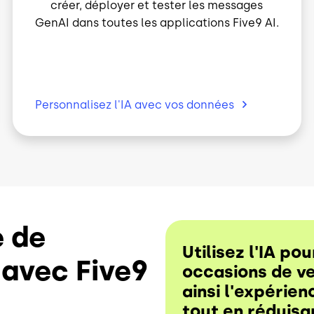
GenAI dans toutes les applications Five9 AI.
Personnalisez l'IA avec vos
données
e de
Utilisez l'IA po
 avec Five9
occasions de ve
ainsi l'expérien
tout en réduisa