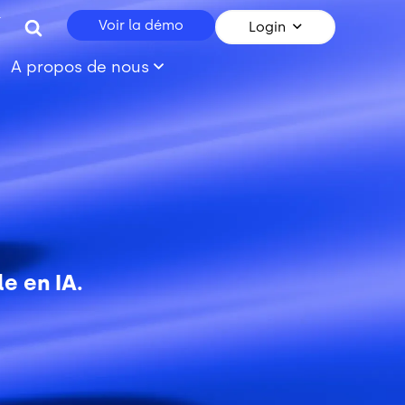
r
Voir la démo
Login
A propos de nous
e en IA.