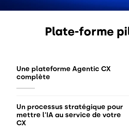
Plate-forme pi
Une plateforme Agentic CX
complète
Créez, déployez et gérez des applications d'IA
personnalisées qui améliorent chaque rôle CX,
grâce à notre moteur agentique et à notre
couche de confiance et de gouvernance.
Obtenir la fiche technique