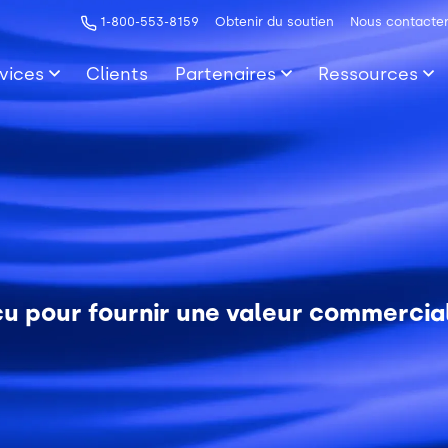
1-800-553-8159
Obtenir du soutien
Nous contacte
vices
Clients
Partenaires
Ressources
u pour fournir une valeur commercial