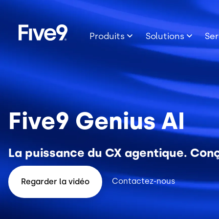
Image
Skip to main content
Produits
Solutions
Ser
Five9 Genius AI
La puissance du CX agentique. Conç
Contactez-nous
Regarder la vidéo