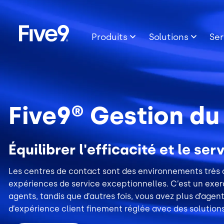
Image
Skip to main content
Produits
Solutions
Ser
Five9® Gestion d
Équilibrer l'efficacité et le s
Les centres de contact
sont des environnements très dy
expériences de service exceptionnelles. C’est un exer
agents, tandis que d’autres fois, vous avez plus d’age
d’expérience client finement réglée avec des solutions