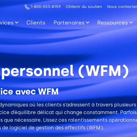
1-800-553-8159
Obtenir du soutien
Nous contacte
vices
Clients
Partenaires
Ressources
u personnel (WFM)
ervice avec WFM
namiques où les clients s’adressent à travers plusieurs 
cice d’équilibre délicat qui change constamment. Parfoi
nts que nécessaire. Lissez ces ralentissements opération
 de logiciel de gestion des effectifs (WFM).