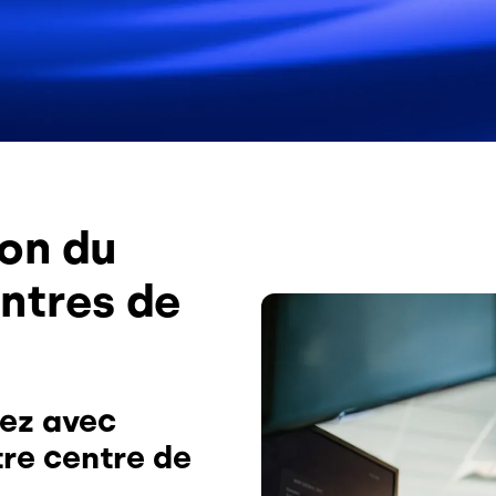
ion du
ntres de
Image
iez avec
tre centre de