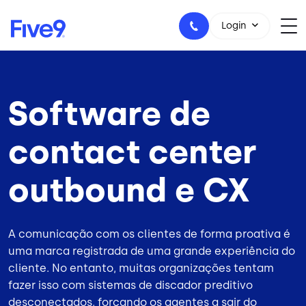
Skip to main content
Login
Software de
+55-11-99434-6533
contact center
outbound e CX
A comunicação com os clientes de forma proativa é
uma marca registrada de uma grande experiência do
cliente. No entanto, muitas organizações tentam
fazer isso com sistemas de discador preditivo
desconectados, forçando os agentes a sair do