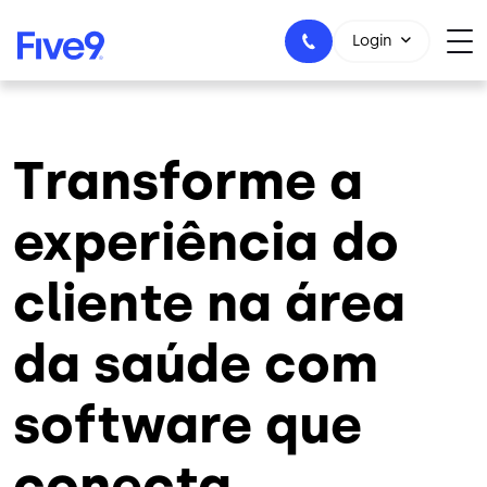
Skip to main content
Login
Transforme a
+55-11-99434-6533
experiência do
cliente na área
da saúde com
software que
conecta