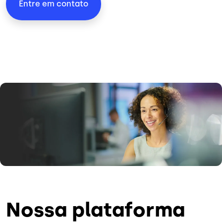
Entre em contato
Imagem
Nossa plataforma