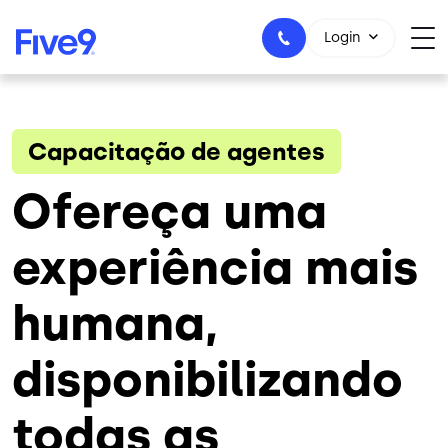
Skip to main content
Login
Capacitação de agentes
+55-11-99434-6533
Ofereça uma
experiência mais
humana,
disponibilizando
todas as