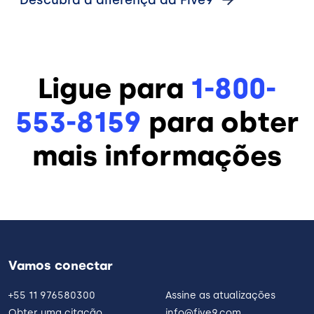
Descubra a diferença da
Five9
Ligue para
1-800-
553-8159
para obter
mais informações
Vamos conectar
+55 11 976580300
Assine as atualizações
Obter uma citação
info@five9.com