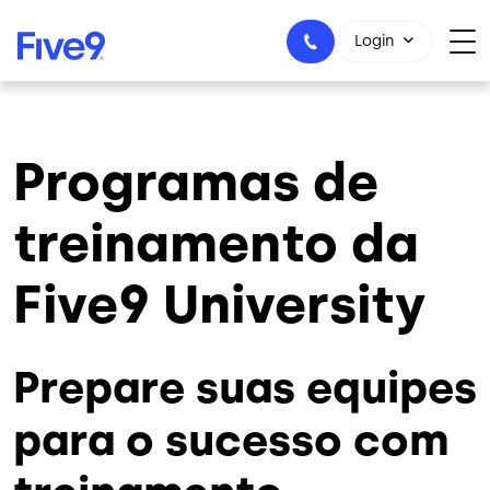
Skip to main content
Login
Programas de
+55-11-99434-6533
treinamento da
Five9 University
Prepare suas equipes
para o sucesso com