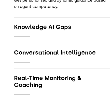
Get personalized and dynamic guidance based
on agent competency.
Knowledge AI Gaps
Conversational Intelligence
Real-Time Monitoring &
Coaching