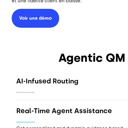
et une fidélité client en baisse.
Voir une démo
Agentic QM 
AI-Infused Routing
Real-Time Agent Assistance