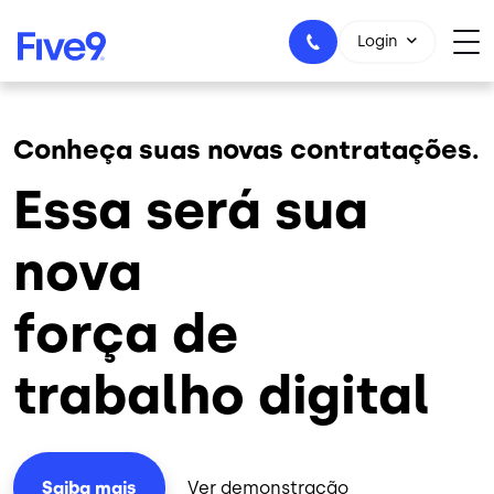
Skip to main content
Login
Conheça suas novas contratações.
+55-11-99434-6533
Essa será sua
nova
força de
trabalho digital
Ver demonstração
Saiba mais