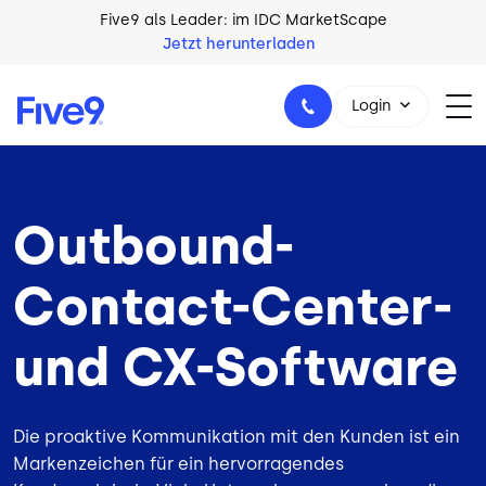
Skip to main content
Five9 als Leader: im IDC MarketScape
Jetzt herunterladen
Login
Outbound-
+49 89 231 201 864
Contact-Center-
und CX-Software
Die proaktive Kommunikation mit den Kunden ist ein
Markenzeichen für ein hervorragendes