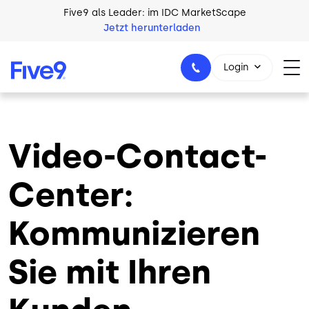
Skip to main content
Five9 als Leader: im IDC MarketScape
Jetzt herunterladen
Login
Video-Contact-
+49 89 231 201 864
Center:
Kommunizieren
Sie mit Ihren