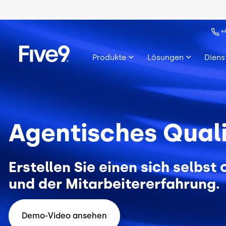
Skip to main content
Bild
+
Produkte
Lösungen
Diens
Agentisches Qual
Erstellen Sie einen sich selb
und der Mitarbeitererfahrung.
Demo-Video ansehen