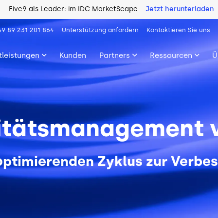
Five9 als Leader: im IDC MarketScape
Jetzt herunterladen
49 89 231 201 864
Unterstützung anfordern
Kontaktieren Sie uns
tleistungen
Kunden
Partners
Ressourcen
Ü
itätsmanagement v
st optimierenden Zyklus zur Verb