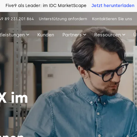
Five9 als Leader: im IDC MarketScape
Jetzt herunterladen
49 89 231 201 864
Unterstützung anfordern
Kontaktieren Sie uns
tleistungen
Kunden
Partners
Ressourcen
Ü
X im