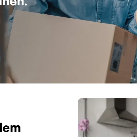
nen.
Bild
dem