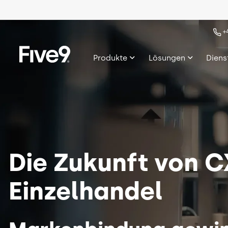
Skip to main content
Bild
+
Produkte
Lösungen
Diens
Die Zukunft von
C
Einzelhandel