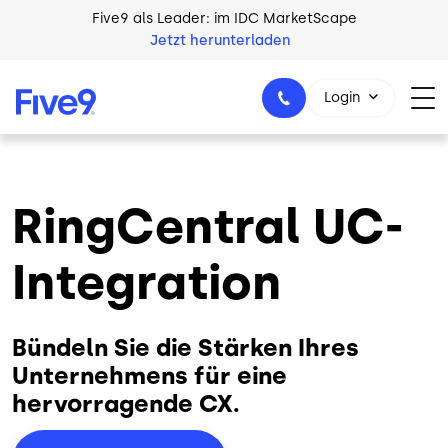
Skip to main content
Five9 als Leader: im IDC MarketScape
Jetzt herunterladen
Login
RingCentral UC-
+49 89 231 201 864
Integration
Bündeln Sie die Stärken Ihres
Unternehmens für eine
hervorragende CX.