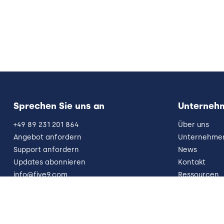
Sprechen Sie uns an
Unterneh
+49 89 231 201 864
Über uns
Angebot anfordern
Unternehmen
Support anfordern
News
Updates abonnieren
Kontakt
info@five9.com
Ressourcen
Trust Office
Impressum