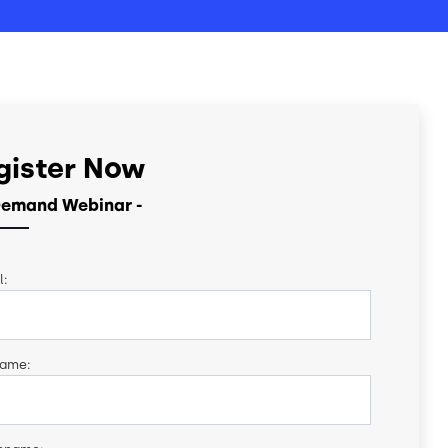
gister Now
emand Webinar -
l:
name: