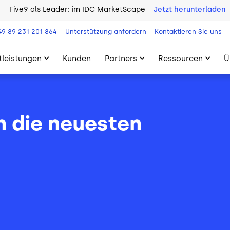
Five9 als Leader: im IDC MarketScape
Jetzt herunterladen
49 89 231 201 864
Unterstützung anfordern
Kontaktieren Sie uns
tleistungen
Kunden
Partners
Ressourcen
Ü
n die neuesten