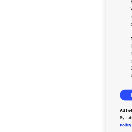
All fi
By sub
Policy