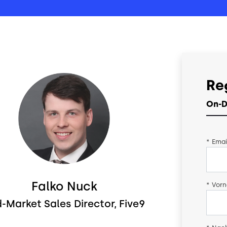
Re
On-D
*
Emai
Falko Nuck
*
Vor
-Market Sales Director, Five9