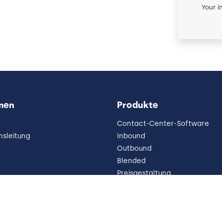
Your i
men
Produkte
Contact-Center-Software
sleitung
Inbound
Outbound
Blended
Preisgestaltung
Omnichannel
Warum Cloud
WEM