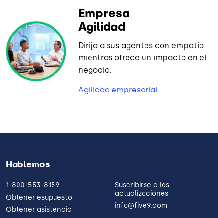
Empresa
Agilidad
Dirija a sus agentes con empatía
mientras ofrece un impacto en el
negocio.
Agilidad empresarial
Hablemos
1-800-553-8159
Suscribirse a las
actualizaciones
Obtener esupuesto
info@five9.com
Obtener asistencia