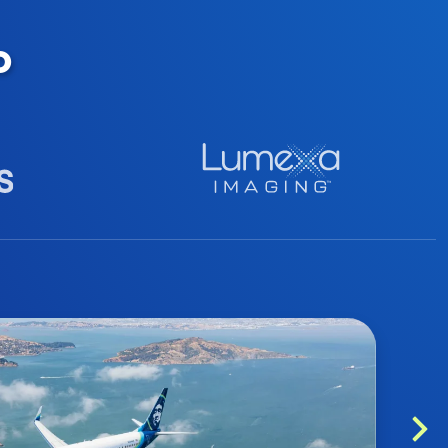
o
Nex