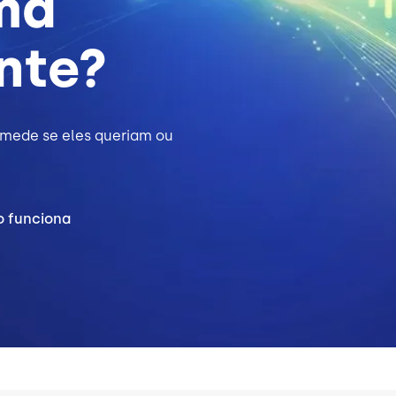
ma
ente?
mede se eles queriam ou
o funciona