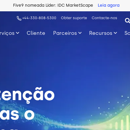
Five9 nomeada Líder: IDC MarketScape
Leia agora
+44-330-808-5300
Obter suporte
Contacte-nos
rviços
Cliente
Parceiros
Recursos
S
tenção
as o