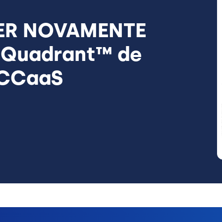
DER NOVAMENTE
 Quadrant™ de
 CCaaS