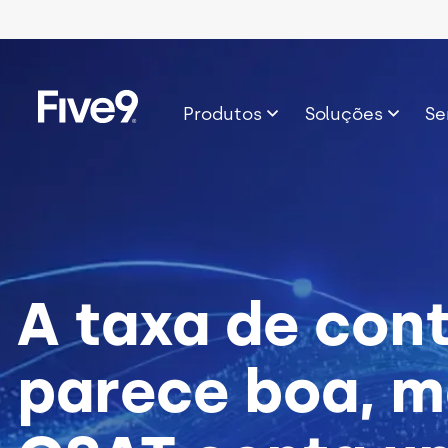
Skip to main content
Imagem
Produtos
Soluções
Se
A taxa de con
parece boa, m