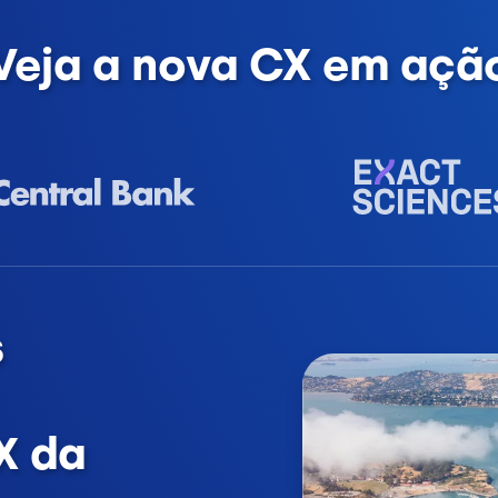
Veja a nova CX em açã
s
X da