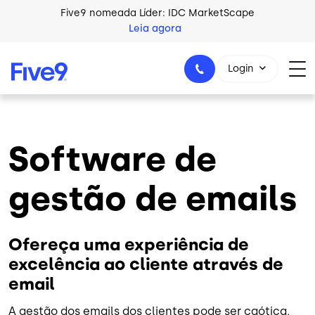
Skip to main content
Five9 nomeada Líder: IDC MarketScape
Leia agora
Login
Software de
+44-330-808-5300
gestão de emails
Ofereça uma experiência de
excelência ao cliente através de
email
A gestão dos emails dos clientes pode ser caótica,