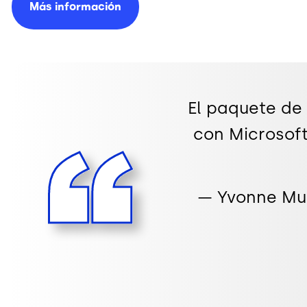
Más
información
El paquete de
con Microsoft
— Yvonne Mue