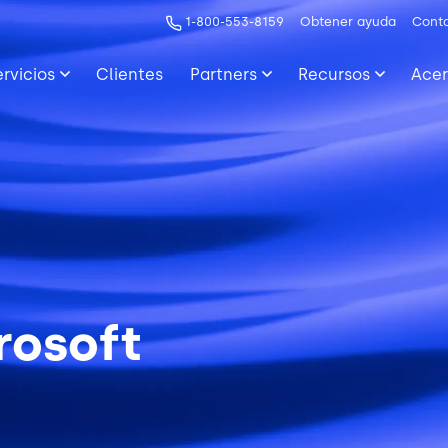
1-800-553-8159
Obtener ayuda
Cont
ervicios
Clientes
Partners
Recursos
Acer
rosoft