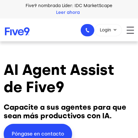
Skip to main content
Five9 nombrada Líder: IDC MarketScape
Leer ahora
Login
AI Agent Assist
+44-330-808-5300
de Five9
Capacite a sus agentes para que
sean más productivos con IA.
Póngase en contacto