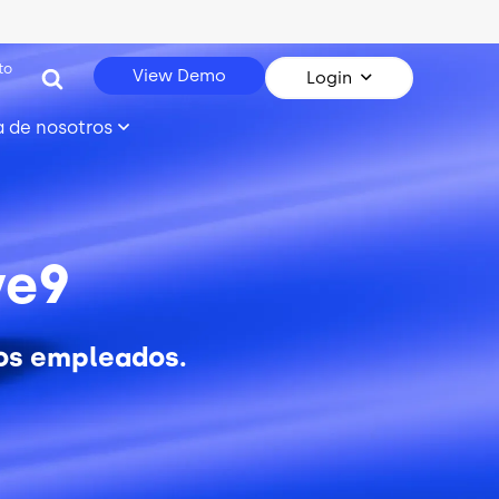
to
View Demo
Login
 de nosotros
ve9
los empleados.