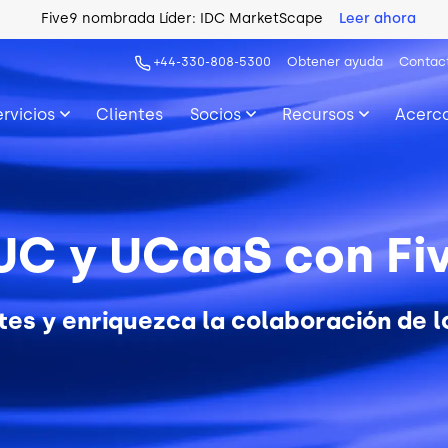
Five9 nombrada Líder: IDC MarketScape
Leer ahora
+44-330-808-5300
Obtener ayuda
Contac
ervicios
Clientes
Socios
Recursos
Acerca
 UC y UCaaS con Fi
ntes y enriquezca la colaboración de 