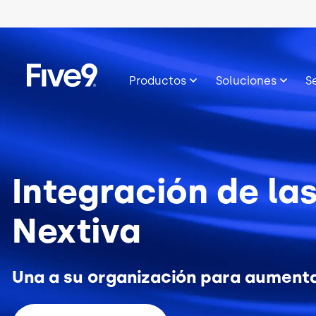
Skip to main content
Imagen
Productos
Soluciones
S
Integración de la
Nextiva
Una a su organización para aumentar