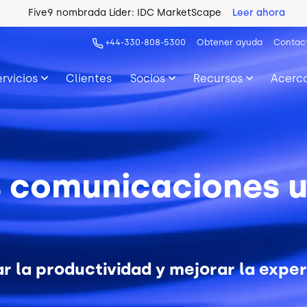
Five9 nombrada Líder: IDC MarketScape
Leer ahora
+44-330-808-5300
Obtener ayuda
Contac
ervicios
Clientes
Socios
Recursos
Acerca
s comunicaciones 
 la productividad y mejorar la experi