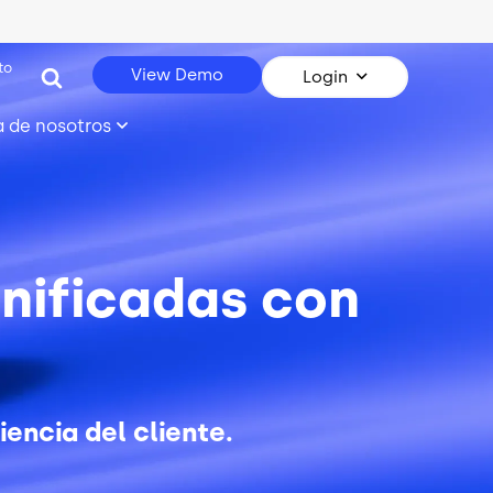
to
View Demo
Login
 de nosotros
unificadas con
encia del cliente.