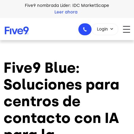
Skip to main content
Five9 nombrada Líder: IDC MarketScape
Leer ahora
Login
Five9 Blue:
+44-330-808-5300
Soluciones para
centros de
contacto con IA